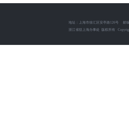
地址：上海市徐汇区安亭路126号
邮编
浙江省驻上海办事处 版权所有 Copyright zjszh