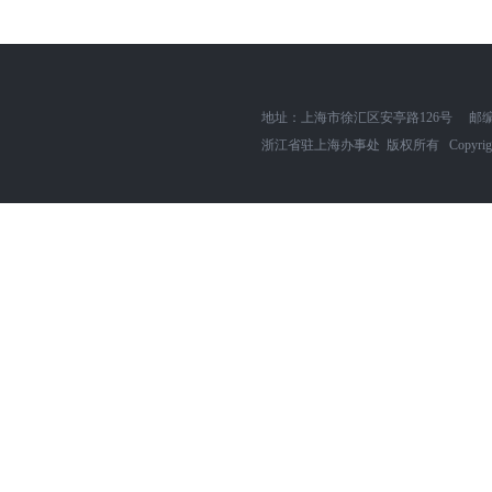
地址：上海市徐汇区安亭路126号
邮编
浙江省驻上海办事处 版权所有 Copyright zjszh