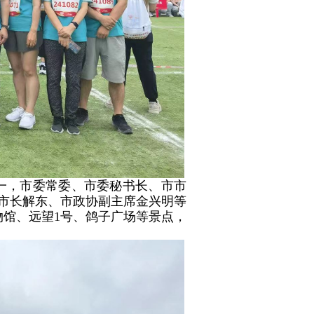
，市委常委、市委秘书长、市市
市长解东、市政协副主席金兴明等
物馆、远望1号、鸽子广场等景点，