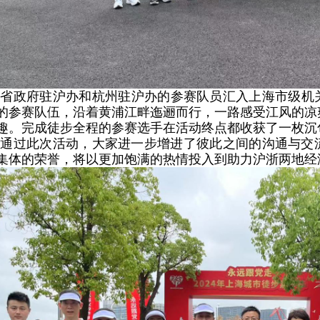
府驻沪办和杭州驻沪办的参赛队员汇入上海市级机关、
的参赛队伍，沿着黄浦江畔迤逦而行，一路感受江风的凉
趣。完成徒步全程的参赛选手在活动终点都收获了一枚沉
此次活动，大家进一步增进了彼此之间的沟通与交流
集体的荣誉，将以更加饱满的热情投入到助力沪浙两地经济