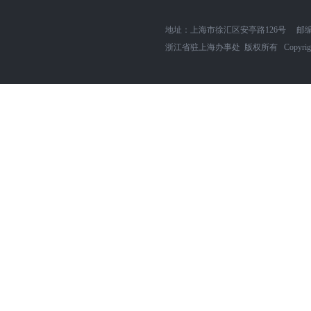
地址：上海市徐汇区安亭路126号
邮编
浙江省驻上海办事处 版权所有 Copyright zjszh