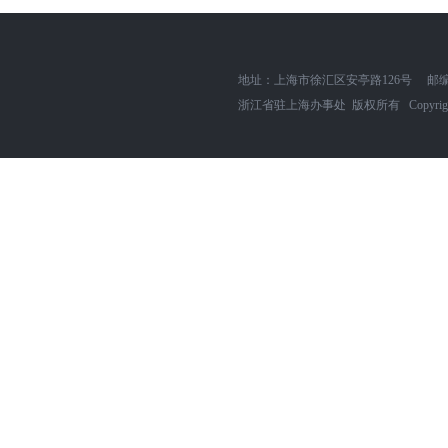
地址：上海市徐汇区安亭路126号
邮编
浙江省驻上海办事处 版权所有 Copyright zjszh